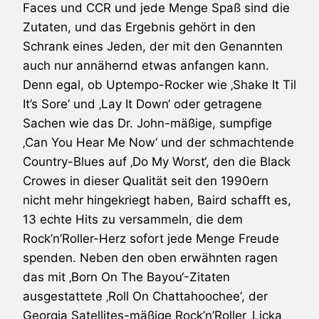
Faces und CCR und jede Menge Spaß sind die
Zutaten, und das Ergebnis gehört in den
Schrank eines Jeden, der mit den Genannten
auch nur annähernd etwas anfangen kann.
Denn egal, ob Uptempo-Rocker wie ‚Shake It Til
It’s Sore‘ und ‚Lay It Down‘ oder getragene
Sachen wie das Dr. John-mäßige, sumpfige
‚Can You Hear Me Now‘ und der schmachtende
Country-Blues auf ‚Do My Worst‘, den die
Black
Crowes
in dieser Qualität seit den 1990ern
nicht mehr hingekriegt haben, Baird schafft es,
13 echte Hits zu versammeln, die dem
Rock’n’Roller-Herz sofort jede Menge Freude
spenden. Neben den oben erwähnten ragen
das mit ‚Born On The Bayou‘-Zitaten
ausgestattete ‚Roll On Chattahoochee‘, der
Georgia Satellites-mäßige Rock’n’Roller ‚Licka