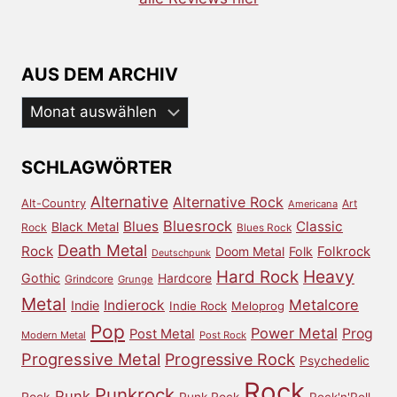
AUS DEM ARCHIV
Aus
dem
Archiv
SCHLAGWÖRTER
Alternative
Alternative Rock
Alt-Country
Art
Americana
Bluesrock
Blues
Classic
Black Metal
Rock
Blues Rock
Death Metal
Rock
Doom Metal
Folk
Folkrock
Deutschpunk
Heavy
Hard Rock
Gothic
Hardcore
Grindcore
Grunge
Metal
Metalcore
Indierock
Indie
Indie Rock
Meloprog
Pop
Power Metal
Prog
Post Metal
Modern Metal
Post Rock
Progressive Metal
Progressive Rock
Psychedelic
Rock
Punkrock
Punk