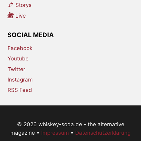
Storys
Live
SOCIAL MEDIA
Facebook
Youtube
Twitter
Instagram
RSS Feed
© 2026 whiskey-soda.de - the alternative
magazine •
Impressum
•
Datenschutzerklärung