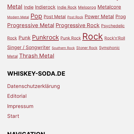
Metal
Metalcore
Indierock
Indie
Indie Rock
Meloprog
Pop
Power Metal
Prog
Post Metal
Modern Metal
Post Rock
Progressive Metal
Progressive Rock
Psychedelic
Rock
Punkrock
Punk
Rock
Punk Rock
Rock'n'Roll
Singer / Songwriter
Symphonic
Stoner Rock
Southern Rock
Thrash Metal
Metal
WHISKEY-SODA.DE
Datenschutzerklärung
Editorial
Impressum
Start