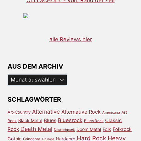
OLLI SCHULZ - Vom Rand der Zeit
alle Reviews hier
AUS DEM ARCHIV
Aus
dem
Archiv
SCHLAGWÖRTER
Alternative
Alternative Rock
Alt-Country
Art
Americana
Bluesrock
Blues
Classic
Black Metal
Rock
Blues Rock
Death Metal
Rock
Doom Metal
Folk
Folkrock
Deutschpunk
Heavy
Hard Rock
Gothic
Hardcore
Grindcore
Grunge