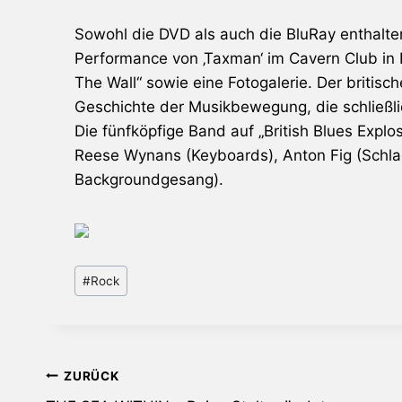
Sowohl die DVD als auch die BluRay enthalte
Performance von ‚Taxman‘ im Cavern Club in L
The Wall“ sowie eine Fotogalerie. Der britisc
Geschichte der Musikbewegung, die schließlic
Die fünfköpfige Band auf „British Blues Explo
Reese Wynans (Keyboards), Anton Fig (Schla
Backgroundgesang).
Schlagworte:
#
Rock
Beitragsnavigation
ZURÜCK