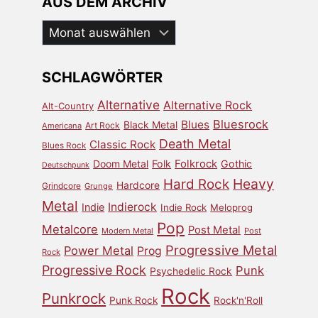
AUS DEM ARCHIV
Aus
dem
Archiv
SCHLAGWÖRTER
Alternative
Alternative Rock
Alt-Country
Bluesrock
Blues
Black Metal
Art Rock
Americana
Death Metal
Classic Rock
Blues Rock
Doom Metal
Folk
Folkrock
Gothic
Deutschpunk
Heavy
Hard Rock
Hardcore
Grindcore
Grunge
Metal
Indierock
Indie
Indie Rock
Meloprog
Pop
Metalcore
Post Metal
Modern Metal
Post
Progressive Metal
Power Metal
Prog
Rock
Progressive Rock
Punk
Psychedelic Rock
Rock
Punkrock
Punk Rock
Rock'n'Roll