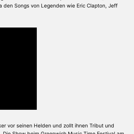
ssa den Songs von Legenden wie
Eric Clapton
,
Jeff
er vor seinen Helden und zollt ihnen Tribut und
s. Die Show beim Greenwich Music Time Festival am