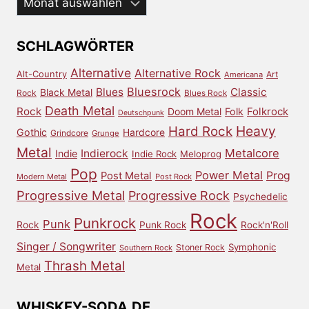
dem
Archiv
SCHLAGWÖRTER
Alternative
Alternative Rock
Alt-Country
Art
Americana
Bluesrock
Blues
Classic
Black Metal
Rock
Blues Rock
Death Metal
Rock
Doom Metal
Folk
Folkrock
Deutschpunk
Heavy
Hard Rock
Gothic
Hardcore
Grindcore
Grunge
Metal
Metalcore
Indierock
Indie
Indie Rock
Meloprog
Pop
Power Metal
Prog
Post Metal
Modern Metal
Post Rock
Progressive Metal
Progressive Rock
Psychedelic
Rock
Punkrock
Punk
Rock
Punk Rock
Rock'n'Roll
Singer / Songwriter
Symphonic
Stoner Rock
Southern Rock
Thrash Metal
Metal
WHISKEY-SODA.DE