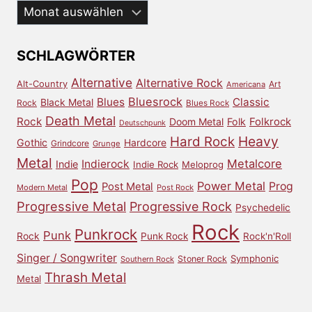
Aus
dem
Archiv
SCHLAGWÖRTER
Alternative
Alternative Rock
Alt-Country
Art
Americana
Bluesrock
Blues
Classic
Black Metal
Rock
Blues Rock
Death Metal
Rock
Doom Metal
Folk
Folkrock
Deutschpunk
Heavy
Hard Rock
Gothic
Hardcore
Grindcore
Grunge
Metal
Metalcore
Indierock
Indie
Indie Rock
Meloprog
Pop
Power Metal
Prog
Post Metal
Modern Metal
Post Rock
Progressive Metal
Progressive Rock
Psychedelic
Rock
Punkrock
Punk
Rock
Punk Rock
Rock'n'Roll
Singer / Songwriter
Symphonic
Stoner Rock
Southern Rock
Thrash Metal
Metal