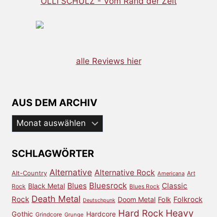
OLLI SCHULZ - Vom Rand der Zeit
alle Reviews hier
AUS DEM ARCHIV
Aus
dem
Archiv
SCHLAGWÖRTER
Alternative
Alternative Rock
Alt-Country
Art
Americana
Bluesrock
Blues
Classic
Black Metal
Rock
Blues Rock
Death Metal
Rock
Doom Metal
Folk
Folkrock
Deutschpunk
Heavy
Hard Rock
Gothic
Hardcore
Grindcore
Grunge