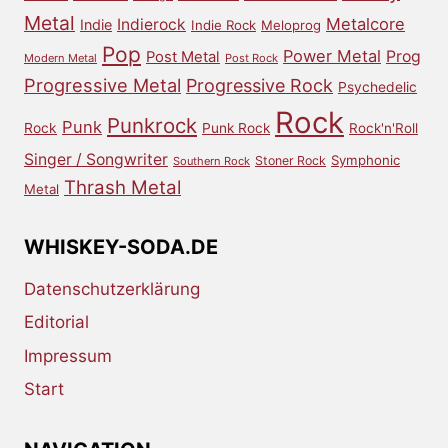
Metal
Metalcore
Indierock
Indie
Indie Rock
Meloprog
Pop
Power Metal
Prog
Post Metal
Modern Metal
Post Rock
Progressive Metal
Progressive Rock
Psychedelic
Rock
Punkrock
Punk
Rock
Punk Rock
Rock'n'Roll
Singer / Songwriter
Symphonic
Stoner Rock
Southern Rock
Thrash Metal
Metal
WHISKEY-SODA.DE
Datenschutzerklärung
Editorial
Impressum
Start