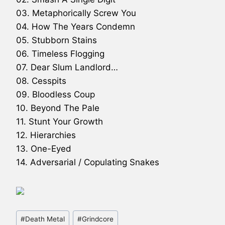
03. Metaphorically Screw You
04. How The Years Condemn
05. Stubborn Stains
06. Timeless Flogging
07. Dear Slum Landlord…
08. Cesspits
09. Bloodless Coup
10. Beyond The Pale
11. Stunt Your Growth
12. Hierarchies
13. One-Eyed
14. Adversarial / Copulating Snakes
Schlagworte:
#
Death Metal
#
Grindcore