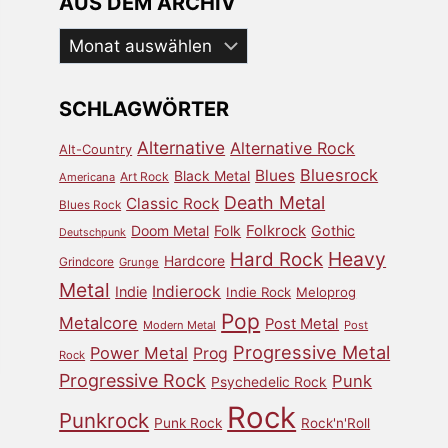
AUS DEM ARCHIV
Aus
dem
Archiv
SCHLAGWÖRTER
Alternative
Alternative Rock
Alt-Country
Bluesrock
Blues
Black Metal
Art Rock
Americana
Death Metal
Classic Rock
Blues Rock
Doom Metal
Folk
Folkrock
Gothic
Deutschpunk
Heavy
Hard Rock
Hardcore
Grindcore
Grunge
Metal
Indierock
Indie
Indie Rock
Meloprog
Pop
Metalcore
Post Metal
Modern Metal
Post
Progressive Metal
Power Metal
Prog
Rock
Progressive Rock
Punk
Psychedelic Rock
Rock
Punkrock
Punk Rock
Rock'n'Roll