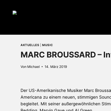
Zum
Inhalt
springen
AKTUELLES
|
MUSIC
MARC BROUSSARD – In
Von
Michael
14. März 2019
Der US-Amerikanische Musiker Marc Broussar
Americana zu einem neuen, stimmigen Sound,
begleitet. Mit seiner außergewöhnlichen Stim
Redding, Marvin Gaye und Al Green.