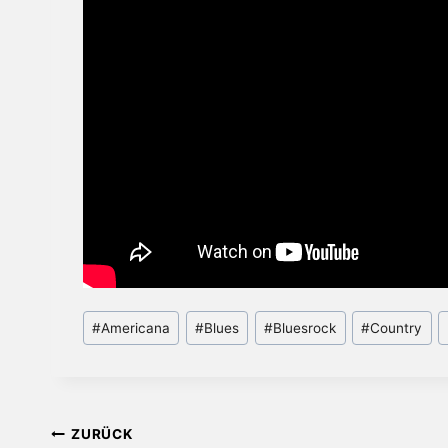
Schlagworte:
#
Americana
#
Blues
#
Bluesrock
#
Country
Beitragsnavigation
ZURÜCK