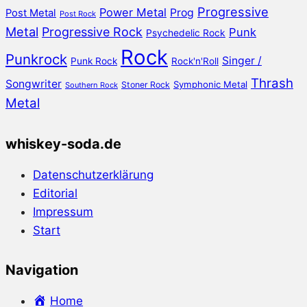
Progressive
Power Metal
Prog
Post Metal
Post Rock
Metal
Progressive Rock
Punk
Psychedelic Rock
Rock
Punkrock
Singer /
Punk Rock
Rock'n'Roll
Thrash
Songwriter
Symphonic Metal
Stoner Rock
Southern Rock
Metal
whiskey-soda.de
Datenschutzerklärung
Editorial
Impressum
Start
Navigation
Home