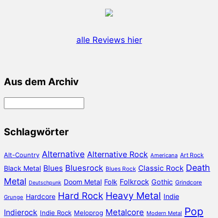
alle Reviews hier
Aus dem Archiv
Aus
dem
Archiv
Schlagwörter
Alternative
Alternative Rock
Alt-Country
Art Rock
Americana
Death
Bluesrock
Blues
Classic Rock
Black Metal
Blues Rock
Metal
Doom Metal
Folk
Folkrock
Gothic
Grindcore
Deutschpunk
Heavy Metal
Hard Rock
Hardcore
Indie
Grunge
Pop
Metalcore
Indierock
Indie Rock
Meloprog
Modern Metal