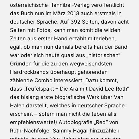
österreichische Hannibal-Verlag veröffentlicht
das Buch nun im März 2018 auch erstmals in
deutscher Sprache. Auf 392 Seiten, davon acht
Seiten mit Fotos, kann man somit die wilden
Zeiten aus erster Hand erzählt miterleben,
egal, ob man nun damals bereits Fan der Band
war oder sich heute quasi aus „historischen“
Gründen für die zu den wegweisendsten
Hardrockbands überhaupt gehörenden
zählende Combo interessiert. Dazu kommt,
dass „Teufelspakt – Die Ära mit
David Lee Roth
“
das bislang erste biografische Werk über
Van
Halen
darstellt, welches in deutscher Sprache
erscheint – sofern man nicht die (ebenfalls
empfehlenswerte!) Autobiografie „Red“ von
Roth-Nachfolger
Sammy Hagar
hinzuzählen
möchte, in dem
Van Halen
aber nur eine der