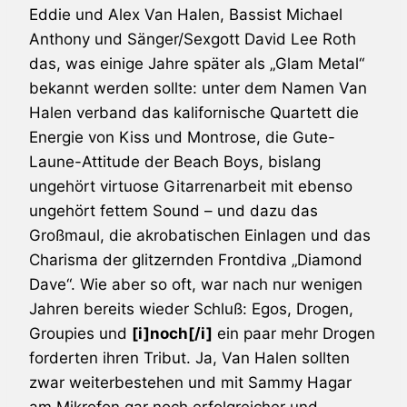
Eddie und Alex
Van Halen
, Bassist Michael
Anthony und Sänger/Sexgott
David Lee Roth
das, was einige Jahre später als „Glam Metal“
bekannt werden sollte: unter dem Namen
Van
Halen
verband das kalifornische Quartett die
Energie von
Kiss
und
Montrose
, die Gute-
Laune-Attitude der
Beach Boys
, bislang
ungehört virtuose Gitarrenarbeit mit ebenso
ungehört fettem Sound – und dazu das
Großmaul, die akrobatischen Einlagen und das
Charisma der glitzernden Frontdiva „Diamond
Dave“. Wie aber so oft, war nach nur wenigen
Jahren bereits wieder Schluß: Egos, Drogen,
Groupies und
[i]noch[/i]
ein paar mehr Drogen
forderten ihren Tribut. Ja,
Van Halen
sollten
zwar weiterbestehen und mit
Sammy Hagar
am Mikrofon gar noch erfolgreicher und