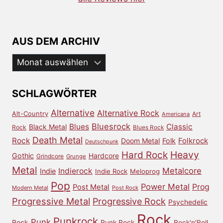
AUS DEM ARCHIV
Aus
dem
Archiv
SCHLAGWÖRTER
Alternative
Alternative Rock
Alt-Country
Art
Americana
Bluesrock
Blues
Classic
Black Metal
Rock
Blues Rock
Death Metal
Rock
Doom Metal
Folk
Folkrock
Deutschpunk
Heavy
Hard Rock
Gothic
Hardcore
Grindcore
Grunge
Metal
Metalcore
Indierock
Indie
Indie Rock
Meloprog
Pop
Power Metal
Prog
Post Metal
Modern Metal
Post Rock
Progressive Metal
Progressive Rock
Psychedelic
Rock
Punkrock
Punk
Rock
Punk Rock
Rock'n'Roll