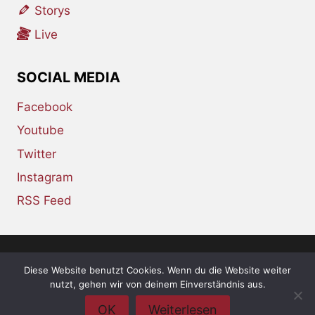
Storys
Live
SOCIAL MEDIA
Facebook
Youtube
Twitter
Instagram
RSS Feed
Diese Website benutzt Cookies. Wenn du die Website weiter
© 2026 whiskey-soda.de - the alternative
nutzt, gehen wir von deinem Einverständnis aus.
magazine •
Impressum
•
Datenschutzerklärung
OK
Weiterlesen