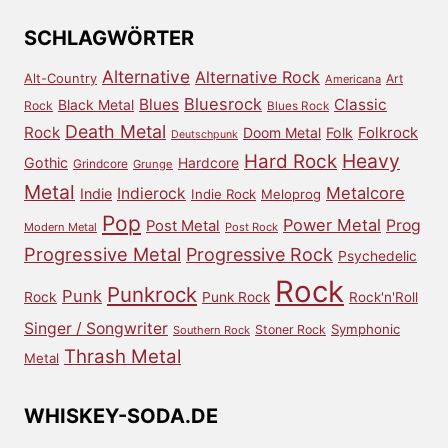
Archiv
SCHLAGWÖRTER
Alternative
Alternative Rock
Alt-Country
Art
Americana
Bluesrock
Blues
Classic
Black Metal
Rock
Blues Rock
Death Metal
Rock
Doom Metal
Folk
Folkrock
Deutschpunk
Heavy
Hard Rock
Gothic
Hardcore
Grindcore
Grunge
Metal
Metalcore
Indierock
Indie
Indie Rock
Meloprog
Pop
Power Metal
Prog
Post Metal
Modern Metal
Post Rock
Progressive Metal
Progressive Rock
Psychedelic
Rock
Punkrock
Punk
Rock
Punk Rock
Rock'n'Roll
Singer / Songwriter
Symphonic
Stoner Rock
Southern Rock
Thrash Metal
Metal
WHISKEY-SODA.DE