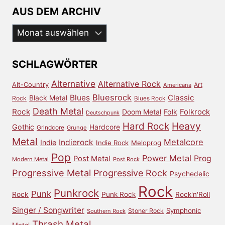
AUS DEM ARCHIV
Aus
dem
Archiv
SCHLAGWÖRTER
Alternative
Alternative Rock
Alt-Country
Art
Americana
Bluesrock
Blues
Classic
Black Metal
Rock
Blues Rock
Death Metal
Rock
Doom Metal
Folk
Folkrock
Deutschpunk
Heavy
Hard Rock
Gothic
Hardcore
Grindcore
Grunge
Metal
Metalcore
Indierock
Indie
Indie Rock
Meloprog
Pop
Power Metal
Prog
Post Metal
Modern Metal
Post Rock
Progressive Metal
Progressive Rock
Psychedelic
Rock
Punkrock
Punk
Rock
Punk Rock
Rock'n'Roll
Singer / Songwriter
Symphonic
Stoner Rock
Southern Rock
Thrash Metal