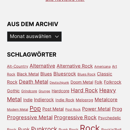
AUS DEM ARCHIV
Aus
dem
Archiv
SCHLAGWÖRTER
Alternative
Alternative Rock
Alt-Country
Art
Americana
Bluesrock
Blues
Classic
Black Metal
Rock
Blues Rock
Death Metal
Rock
Doom Metal
Folk
Folkrock
Deutschpunk
Heavy
Hard Rock
Gothic
Hardcore
Grindcore
Grunge
Metal
Metalcore
Indierock
Indie
Indie Rock
Meloprog
Pop
Power Metal
Prog
Post Metal
Modern Metal
Post Rock
Progressive Metal
Progressive Rock
Psychedelic
Rock
Punkrock
Punk
Rock
Punk Rock
Rock'n'Roll