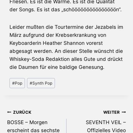
Friesen. Es ist die Wärme. Es ist die Qualität
der Songs. Es ist das „schööööööööööööööön“.
Leider mußten die Tourtermine der Jezabels im
März aufgrund der Krebserkrankung von
Keyboarderin Heather Shannon vorerst
abgesagt werden. An dieser Stelle wünscht die
Whiskey-Soda Redaktion alles Gute und drückt
die Daumen für eine baldige Genesung.
Schlagworte:
#
Pop
#
Synth Pop
Beitragsnavigation
ZURÜCK
WEITER
BOSSE – Morgen
SEVENTH VEIL –
erscheint das sechste
Offizielles Video