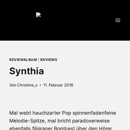
Zum
Inhalt
springen
REVIEWALBUM
|
REVIEWS
Synthia
Von
Christine_s
11. Februar 2016
Mal webt hauchzarter Pop spinnenfadenfeine
Melodie-Spitze, mal bricht paradoxerweise
ebenfalls filigraner Bombast über den Hörer