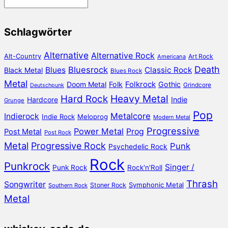
Aus
dem
Archiv
Schlagwörter
Alternative
Alternative Rock
Alt-Country
Art Rock
Americana
Death
Bluesrock
Blues
Classic Rock
Black Metal
Blues Rock
Metal
Doom Metal
Folk
Folkrock
Gothic
Grindcore
Deutschpunk
Heavy Metal
Hard Rock
Hardcore
Indie
Grunge
Pop
Metalcore
Indierock
Indie Rock
Meloprog
Modern Metal
Progressive
Power Metal
Prog
Post Metal
Post Rock
Metal
Progressive Rock
Punk
Psychedelic Rock
Rock
Punkrock
Singer /
Punk Rock
Rock'n'Roll
Thrash
Songwriter
Symphonic Metal
Stoner Rock
Southern Rock
Metal