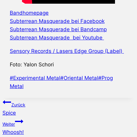
Bandhomepage
Subterrean Masquerade bei Facebook
Subterrean Masquerade bei Bandcamp
Subterrean Masquerade bei Youtube
Sensory Records / Lasers Edge Group (Label)
Foto: Yalon Schori
Schlagworte:
#
Experimental Metal
#
Oriental Metal
#
Prog
Metal
Beitragsnavigation
Zurück
Spice
Weiter
Whoosh!