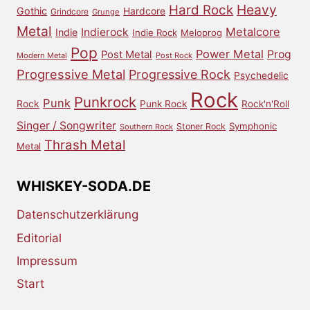
Heavy
Hard Rock
Gothic
Hardcore
Grindcore
Grunge
Metal
Metalcore
Indierock
Indie
Indie Rock
Meloprog
Pop
Power Metal
Prog
Post Metal
Modern Metal
Post Rock
Progressive Metal
Progressive Rock
Psychedelic
Rock
Punkrock
Punk
Rock
Punk Rock
Rock'n'Roll
Singer / Songwriter
Symphonic
Stoner Rock
Southern Rock
Thrash Metal
Metal
WHISKEY-SODA.DE
Datenschutzerklärung
Editorial
Impressum
Start