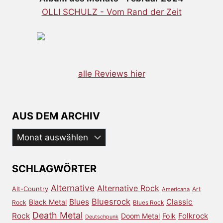
OLLI SCHULZ - Vom Rand der Zeit
alle Reviews hier
AUS DEM ARCHIV
Aus
dem
Archiv
SCHLAGWÖRTER
Alternative
Alternative Rock
Alt-Country
Art
Americana
Bluesrock
Blues
Classic
Black Metal
Rock
Blues Rock
Death Metal
Rock
Doom Metal
Folk
Folkrock
Deutschpunk