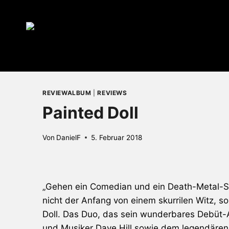
Zum
Inhalt
springen
REVIEWALBUM
|
REVIEWS
Painted Doll
Von
DanielF
5. Februar 2018
„Gehen ein Comedian und ein
Death
-Metal-S
nicht der Anfang von einem skurrilen Witz,
Doll
. Das Duo, das sein wunderbares Debüt-
und Musiker Dave Hill sowie dem legendäre