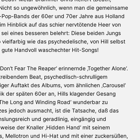
 Nicht so ungewöhnlich, wenn man die gemeinsame
h-Pop-Bands der 60er und 70er Jahre aus Holland
im Hinblick auf das schier nervtötende Heer von
 sei eines besseren belehrt: Diese beiden Jungs
vielfarbig wie das psychedelische, von Hill selbst
e gute Handvoll waschechter Hit-Songs!
 ‚Don’t Fear The Reaper‘ erinnernde ‚Together Alone‘.
 treibendem Beat, psychedlisch-schrulligem
iger Auftakt des Albums, vom ähnlichen ‚Carousel‘
usik der späten 60er an, Hills klagender Gesang
n ‚The Long and Winding Road‘ wunderbar zu
es jedoch ausmacht, ist die Tatsache, daß das
slungsreich und geradlinig, eingängig und
lsweise der Knaller ‚Hidden Hand‘ mit seinem
s, Mellotron und Hi-Hat und mit einer zuckersüßen,