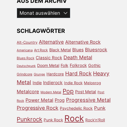
AUS DEM ARCHIV
Aus
dem
Archiv
SCHLAGWÖRTER
Alternative
Alternative Rock
Alt-Country
Bluesrock
Blues
Black Metal
Art Rock
Americana
Death Metal
Classic Rock
Blues Rock
Doom Metal
Folk
Folkrock
Gothic
Deutschpunk
Heavy
Hard Rock
Hardcore
Grindcore
Grunge
Metal
Indierock
Indie
Indie Rock
Meloprog
Pop
Metalcore
Post Metal
Modern Metal
Post
Progressive Metal
Power Metal
Prog
Rock
Progressive Rock
Punk
Psychedelic Rock
Rock
Punkrock
Punk Rock
Rock'n'Roll