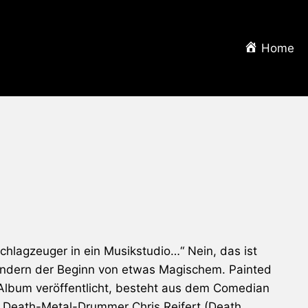
Home
chlagzeuger in ein Musikstudio…“ Nein, das ist
 sondern der Beginn von etwas Magischem.
Painted
Album veröffentlicht, besteht aus dem Comedian
n
Death
-Metal-Drummer Chris Reifert (
Death
,