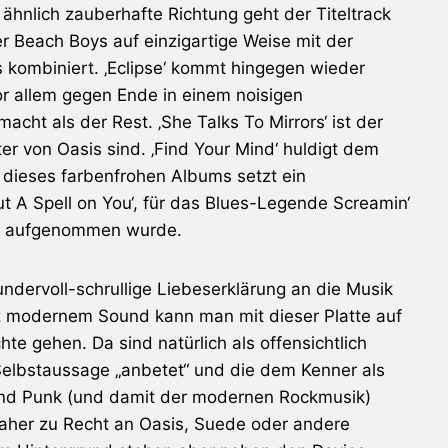
 ähnlich zauberhafte Richtung geht der Titeltrack
er
Beach Boys
auf einzigartige Weise mit der
 kombiniert. ‚Eclipse‘ kommt hingegen wieder
r allem gegen Ende in einem noisigen
cht als der Rest. ‚She Talks To Mirrors‘ ist der
ter von
Oasis
sind. ‚Find Your Mind‘ huldigt dem
dieses farbenfrohen Albums setzt ein
t A Spell on You‘, für das Blues-Legende Screamin‘
me aufgenommen wurde.
undervoll-schrullige Liebeserklärung an die Musik
tz modernem Sound kann man mit dieser Platte auf
hte gehen. Da sind natürlich als offensichtlich
 Selbstaussage „anbetet“ und die dem Kenner als
 und Punk (und damit der modernen Rockmusik)
aher zu Recht an
Oasis
,
Suede
oder andere