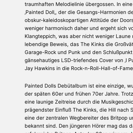
traumhaften Melodielinie übergossen. In eine
‚
Painted Doll
‚, der die Gesangs-Harmonien d
obskur-kaleidoskopartigen Attitüde der Doors
weniger harmonisch daher und ergeht sich vo
Klangteppich, was aber nicht weniger Laune ma
lebendige Beweis, das
The Kinks
die Großvä
Garage-Rock und Punk und den Schlußpunkt 
gänsehautiges LSD-triefendes Cover von ‚I Pu
Jay Hawkins in die Rock-n-Roll-Hall-of-Fa
Painted Dolls Debütalbum ist eine einzige, w
der späten 60er und frühen 70er Jahre. Tro
eine launige Zeitreise durch die Musikgeschic
prägendster Einfluß
The Kinks
, die Hill nach
eine der zentralen Wegbereiter des Britpop
bekannt sind. Den jüngeren Hörer mag das d