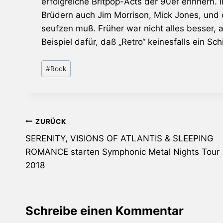
erfolgreiche Britpop-Acts der 90er erinnern
Brüdern auch
Jim Morrison
,
Mick Jones
, und
seufzen muß. Früher war nicht alles besser, 
Beispiel dafür, daß „Retro“ keinesfalls ein S
Schlagworte:
#
Rock
Beitragsnavigation
ZURÜCK
SERENITY, VISIONS OF ATLANTIS & SLEEPING
ROMANCE starten Symphonic Metal Nights Tour
2018
Schreibe einen Kommentar