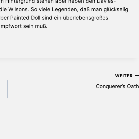
. Im Hintergrund stehen aber neben den Davies-
 die Wilsons. So viele Legenden, daß man glückselig
aber
Painted Doll
sind ein überlebensgroßes
chimpfwort sein muß.
WEITER
Conquerer’s Oath