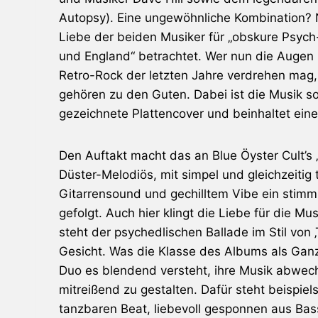
Autopsy
). Eine ungewöhnliche Kombination?
Liebe der beiden Musiker für „obskure Psyc
und England“ betrachtet. Wer nun die Augen 
Retro-Rock der letzten Jahre verdrehen mag,
gehören zu den Guten. Dabei ist die Musik so 
gezeichnete Plattencover und beinhaltet ein
Den Auftakt macht das an
Blue Öyster Cult
’s
Düster-Melodiös, mit simpel und gleichzeitig
Gitarrensound und gechilltem Vibe ein stimm
gefolgt. Auch hier klingt die Liebe für die M
steht der psychedlischen Ballade im Stil vo
Gesicht. Was die Klasse des Albums als Ganz
Duo es blendend versteht, ihre Musik abwech
mitreißend zu gestalten. Dafür steht beispie
tanzbaren Beat, liebevoll gesponnen aus Bas