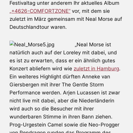
Festivaltag unter anderem Ihr aktuelles Album
„+4626-COMFORTZONE“
vor, mit dem sie
zuletzt im März gemeinsam mit
Neal Morse
auf
Deutschlandtour waren.
„
Neal Morse
ist
natürlich auch auf der Loreley mit dabei, und
es ist zu erwarten, dass er ein ähnlich gutes
Konzert abliefern wird wie
zuletzt in Hamburg
.
Ein weiteres Highlight dürften
Anneke van
Giersbergen
mit ihrer
The Gentle Storm
Performance werden.
Arjen Lucassen
ist zwar
nicht live mit dabei, aber die Niederländerin
wird auch so die Besucher mit ihrer
wunderbaren Stimme in ihren Bann ziehen.
Prog-Urgestein
Camel
sowie die Neo-Progger
von
Pendragon
runden das Programm des