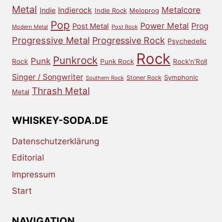
Metal
Metalcore
Indierock
Indie
Indie Rock
Meloprog
Pop
Power Metal
Prog
Post Metal
Modern Metal
Post Rock
Progressive Metal
Progressive Rock
Psychedelic
Rock
Punkrock
Punk
Rock
Punk Rock
Rock'n'Roll
Singer / Songwriter
Symphonic
Stoner Rock
Southern Rock
Thrash Metal
Metal
WHISKEY-SODA.DE
Datenschutzerklärung
Editorial
Impressum
Start
NAVIGATION