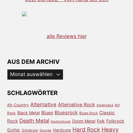
alle Reviews hier
AUS DEM ARCHIV
Aus
dem
Archiv
SCHLAGWÖRTER
Alternative
Alternative Rock
Alt-Country
Art
Americana
Bluesrock
Blues
Classic
Black Metal
Rock
Blues Rock
Death Metal
Rock
Doom Metal
Folk
Folkrock
Deutschpunk
Heavy
Hard Rock
Gothic
Hardcore
Grindcore
Grunge