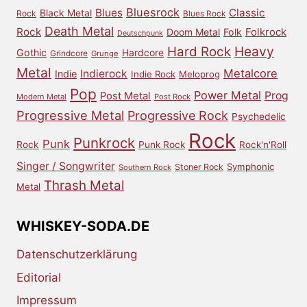
Bluesrock
Blues
Classic
Black Metal
Rock
Blues Rock
Death Metal
Rock
Doom Metal
Folk
Folkrock
Deutschpunk
Heavy
Hard Rock
Gothic
Hardcore
Grindcore
Grunge
Metal
Metalcore
Indierock
Indie
Indie Rock
Meloprog
Pop
Power Metal
Prog
Post Metal
Modern Metal
Post Rock
Progressive Metal
Progressive Rock
Psychedelic
Rock
Punkrock
Punk
Rock
Punk Rock
Rock'n'Roll
Singer / Songwriter
Symphonic
Stoner Rock
Southern Rock
Thrash Metal
Metal
WHISKEY-SODA.DE
Datenschutzerklärung
Editorial
Impressum