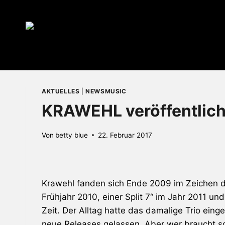
Zum
Inhalt
springen
AKTUELLES
|
NEWSMUSIC
KRAWEHL veröffentlic
Von
betty blue
22. Februar 2017
Krawehl
fanden sich Ende 2009 im Zeichen 
Frühjahr 2010, einer Split 7“ im Jahr 2011 un
Zeit. Der Alltag hatte das damalige Trio ein
neue Releases gelassen. Aber wer braucht s