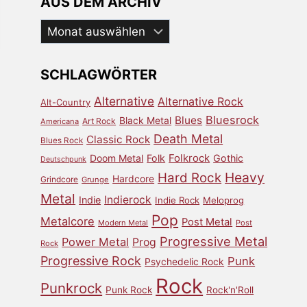
AUS DEM ARCHIV
Aus
dem
Archiv
SCHLAGWÖRTER
Alternative
Alternative Rock
Alt-Country
Bluesrock
Blues
Black Metal
Art Rock
Americana
Death Metal
Classic Rock
Blues Rock
Doom Metal
Folk
Folkrock
Gothic
Deutschpunk
Heavy
Hard Rock
Hardcore
Grindcore
Grunge
Metal
Indierock
Indie
Indie Rock
Meloprog
Pop
Metalcore
Post Metal
Modern Metal
Post
Progressive Metal
Power Metal
Prog
Rock
Progressive Rock
Punk
Psychedelic Rock
Rock
Punkrock
Punk Rock
Rock'n'Roll