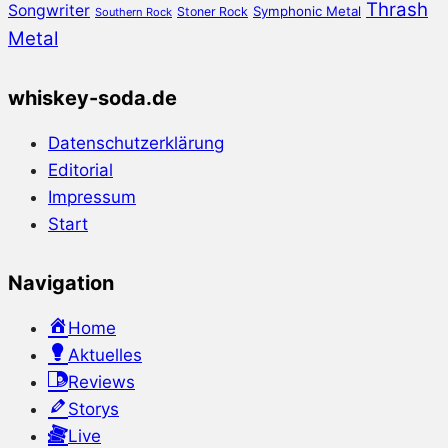
Thrash
Songwriter
Symphonic Metal
Stoner Rock
Southern Rock
Metal
whiskey-soda.de
Datenschutzerklärung
Editorial
Impressum
Start
Navigation
Home
Aktuelles
Reviews
Storys
Live