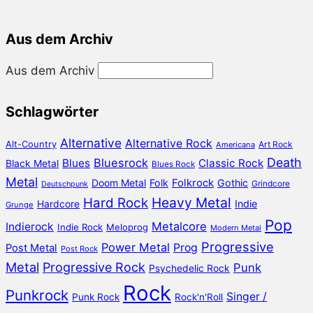
Aus dem Archiv
Aus dem Archiv
Schlagwörter
Alternative
Alternative Rock
Alt-Country
Art Rock
Americana
Death
Bluesrock
Blues
Classic Rock
Black Metal
Blues Rock
Metal
Doom Metal
Folk
Folkrock
Gothic
Grindcore
Deutschpunk
Heavy Metal
Hard Rock
Hardcore
Indie
Grunge
Pop
Metalcore
Indierock
Indie Rock
Meloprog
Modern Metal
Progressive
Power Metal
Prog
Post Metal
Post Rock
Metal
Progressive Rock
Punk
Psychedelic Rock
Rock
Punkrock
Singer /
Punk Rock
Rock'n'Roll