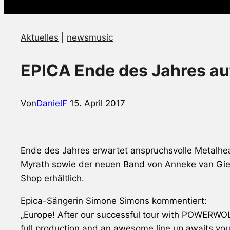
Aktuelles
|
newsmusic
EPICA Ende des Jahres a
Von
DanielF
15. April 2017
Ende des Jahres erwartet anspruchsvolle Metalhe
Myrath
sowie der neuen Band von Anneke van Gi
Shop erhältlich.
Epica
-Sängerin Simone Simons kommentiert:
„Europe! After our successful tour with POWERWOLF
full production and an awesome line up awaits you