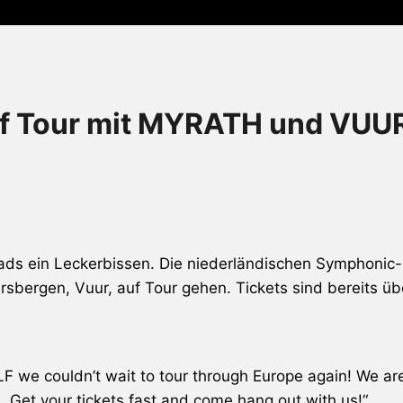
uf Tour mit MYRATH und VUU
ads ein Leckerbissen. Die niederländischen Symphonic
ersbergen,
Vuur
, auf Tour gehen. Tickets sind bereits ü
 we couldn’t wait to tour through Europe again! We are 
. Get your tickets fast and come hang out with us!“