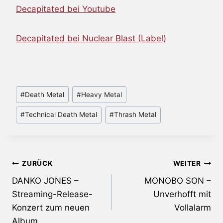
Decapitated bei Youtube
Decapitated bei Nuclear Blast (Label)
Schlagworte:
#
Death Metal
#
Heavy Metal
#
Technical Death Metal
#
Thrash Metal
Beitragsnavigation
ZURÜCK
WEITER
DANKO JONES –
MONOBO SON –
Streaming-Release-
Unverhofft mit
Konzert zum neuen
Vollalarm
Album