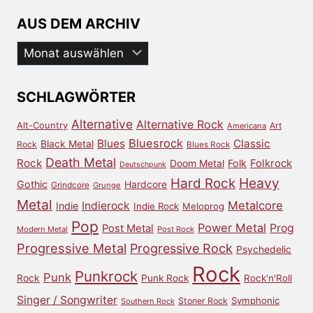
AUS DEM ARCHIV
Aus
dem
Archiv
SCHLAGWÖRTER
Alternative
Alternative Rock
Alt-Country
Art
Americana
Bluesrock
Blues
Classic
Black Metal
Rock
Blues Rock
Death Metal
Rock
Doom Metal
Folk
Folkrock
Deutschpunk
Heavy
Hard Rock
Gothic
Hardcore
Grindcore
Grunge
Metal
Metalcore
Indierock
Indie
Indie Rock
Meloprog
Pop
Power Metal
Prog
Post Metal
Modern Metal
Post Rock
Progressive Metal
Progressive Rock
Psychedelic
Rock
Punkrock
Punk
Rock
Punk Rock
Rock'n'Roll
Singer / Songwriter
Symphonic
Stoner Rock
Southern Rock