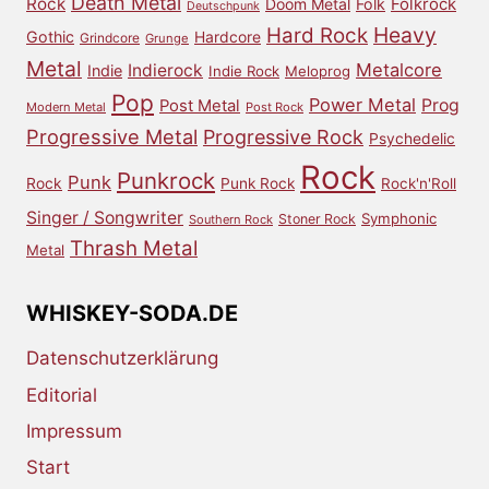
Death Metal
Rock
Doom Metal
Folk
Folkrock
Deutschpunk
Heavy
Hard Rock
Gothic
Hardcore
Grindcore
Grunge
Metal
Metalcore
Indierock
Indie
Indie Rock
Meloprog
Pop
Power Metal
Prog
Post Metal
Modern Metal
Post Rock
Progressive Metal
Progressive Rock
Psychedelic
Rock
Punkrock
Punk
Rock
Punk Rock
Rock'n'Roll
Singer / Songwriter
Symphonic
Stoner Rock
Southern Rock
Thrash Metal
Metal
WHISKEY-SODA.DE
Datenschutzerklärung
Editorial
Impressum
Start