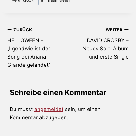
#
Punkrock
#
Thrash Metal
Beitragsnavigation
ZURÜCK
WEITER
HELLOWEEN –
DAVID CROSBY –
„Irgendwie ist der
Neues Solo-Album
Song bei Ariana
und erste Single
Grande gelandet“
Schreibe einen Kommentar
Du musst
angemeldet
sein, um einen
Kommentar abzugeben.