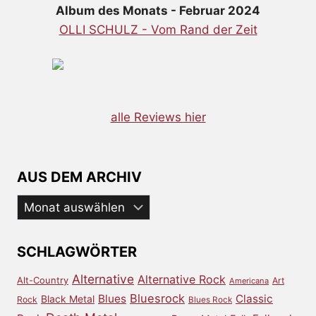
Album des Monats - Februar 2024
OLLI SCHULZ - Vom Rand der Zeit
alle Reviews hier
AUS DEM ARCHIV
Aus
dem
Archiv
SCHLAGWÖRTER
Alternative
Alternative Rock
Alt-Country
Art
Americana
Bluesrock
Blues
Classic
Black Metal
Rock
Blues Rock