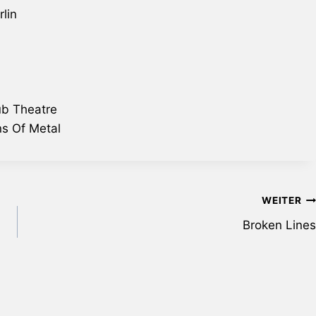
lin
ub Theatre
s Of Metal
WEITER
Broken Lines