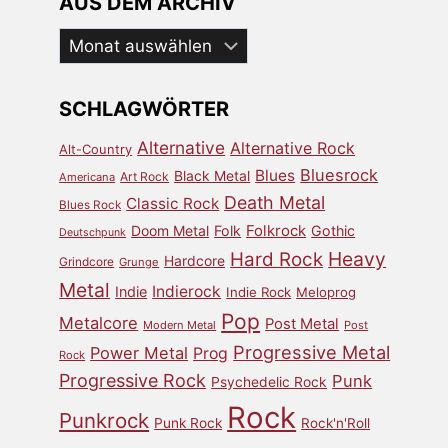
AUS DEM ARCHIV
Aus
dem
Archiv
SCHLAGWÖRTER
Alternative
Alternative Rock
Alt-Country
Bluesrock
Blues
Black Metal
Art Rock
Americana
Death Metal
Classic Rock
Blues Rock
Doom Metal
Folk
Folkrock
Gothic
Deutschpunk
Heavy
Hard Rock
Hardcore
Grindcore
Grunge
Metal
Indierock
Indie
Indie Rock
Meloprog
Pop
Metalcore
Post Metal
Modern Metal
Post
Progressive Metal
Power Metal
Prog
Rock
Progressive Rock
Punk
Psychedelic Rock
Rock
Punkrock
Punk Rock
Rock'n'Roll