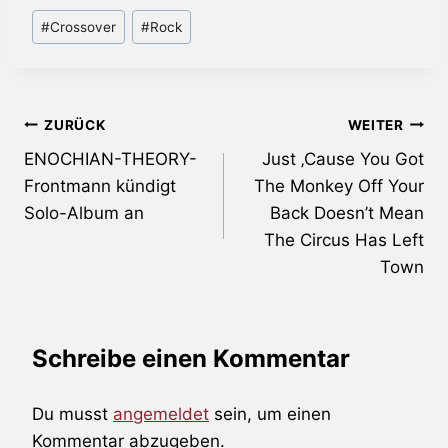
Schlagworte:
#
Crossover
#
Rock
Beitragsnavigation
ZURÜCK
WEITER
ENOCHIAN-THEORY-
Just ‚Cause You Got
Frontmann kündigt
The Monkey Off Your
Solo-Album an
Back Doesn’t Mean
The Circus Has Left
Town
Schreibe einen Kommentar
Du musst
angemeldet
sein, um einen
Kommentar abzugeben.