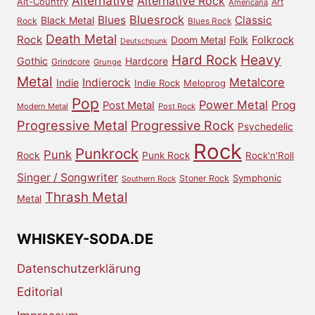
Alternative
Alternative Rock
Alt-Country
Art
Americana
Bluesrock
Blues
Classic
Black Metal
Rock
Blues Rock
Death Metal
Rock
Doom Metal
Folk
Folkrock
Deutschpunk
Heavy
Hard Rock
Gothic
Hardcore
Grindcore
Grunge
Metal
Metalcore
Indierock
Indie
Indie Rock
Meloprog
Pop
Power Metal
Prog
Post Metal
Modern Metal
Post Rock
Progressive Metal
Progressive Rock
Psychedelic
Rock
Punkrock
Punk
Rock
Punk Rock
Rock'n'Roll
Singer / Songwriter
Symphonic
Stoner Rock
Southern Rock
Thrash Metal
Metal
WHISKEY-SODA.DE
Datenschutzerklärung
Editorial