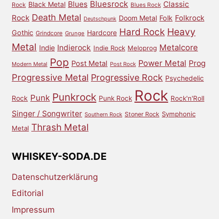
Bluesrock
Blues
Classic
Black Metal
Rock
Blues Rock
Death Metal
Rock
Doom Metal
Folk
Folkrock
Deutschpunk
Heavy
Hard Rock
Gothic
Hardcore
Grindcore
Grunge
Metal
Metalcore
Indierock
Indie
Indie Rock
Meloprog
Pop
Power Metal
Prog
Post Metal
Modern Metal
Post Rock
Progressive Metal
Progressive Rock
Psychedelic
Rock
Punkrock
Punk
Rock
Punk Rock
Rock'n'Roll
Singer / Songwriter
Symphonic
Stoner Rock
Southern Rock
Thrash Metal
Metal
WHISKEY-SODA.DE
Datenschutzerklärung
Editorial
Impressum