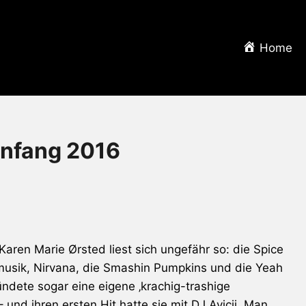
Home
nfang 2016
aren Marie Ørsted liest sich ungefähr so: die Spice
musik,
Nirvana
, die Smashin Pumpkins und die
Yeah
ndete sogar eine eigene ‚krachig-trashige
d ihren ersten Hit hatte sie mit DJ Avicii. Man