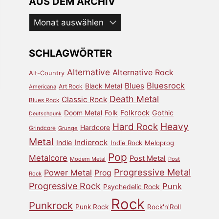
AUS DEM ARCHIV
Aus
dem
Archiv
SCHLAGWÖRTER
Alternative
Alternative Rock
Alt-Country
Bluesrock
Blues
Black Metal
Art Rock
Americana
Death Metal
Classic Rock
Blues Rock
Doom Metal
Folk
Folkrock
Gothic
Deutschpunk
Heavy
Hard Rock
Hardcore
Grindcore
Grunge
Metal
Indierock
Indie
Indie Rock
Meloprog
Pop
Metalcore
Post Metal
Modern Metal
Post
Progressive Metal
Power Metal
Prog
Rock
Progressive Rock
Punk
Psychedelic Rock
Rock
Punkrock
Punk Rock
Rock'n'Roll