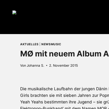
Zum
Inhalt
springen
AKTUELLES
|
NEWSMUSIC
MØ mit neuem Album A
Von
Johanna S.
2. November 2015
Die musikalische Laufbahn der jungen Dänin K
Girls brachten sie mit sieben Jahren zur Pop
Yeah Yeahs
bestimmten ihre Jugend – sie grü
Elektropop-Punkband‘ mit dem Namen MOR – un