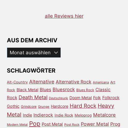
alle Reviews hier
AUS DEM ARCHIV
Aus
dem
Archiv
SCHLAGWÖRTER
Alternative
Alternative Rock
Alt-Country
Art
Americana
Bluesrock
Blues
Classic
Black Metal
Rock
Blues Rock
Death Metal
Rock
Doom Metal
Folk
Folkrock
Deutschpunk
Heavy
Hard Rock
Gothic
Hardcore
Grindcore
Grunge
Metal
Metalcore
Indierock
Indie
Indie Rock
Meloprog
Pop
Power Metal
Prog
Post Metal
Modern Metal
Post Rock