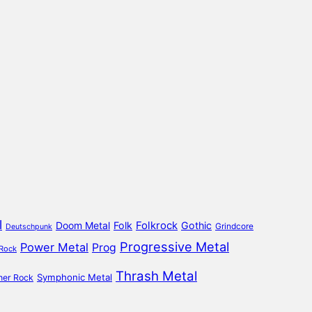
l
Doom Metal
Folk
Folkrock
Gothic
Grindcore
Deutschpunk
Progressive Metal
Power Metal
Prog
 Rock
Thrash Metal
Symphonic Metal
ner Rock