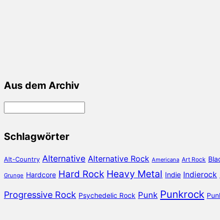
Aus dem Archiv
Aus
dem
Archiv
Schlagwörter
Alternative
Alternative Rock
Bla
Alt-Country
Art Rock
Americana
Heavy Metal
Hard Rock
Indierock
Hardcore
Indie
Grunge
Punkrock
Progressive Rock
Punk
Psychedelic Rock
Pun