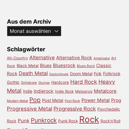
Aus dem Archiv
Aus
dem
Archiv
Schlagwörter
Alternative
Alternative Rock
Alt-Country
Art
Americana
Bluesrock
Blues
Classic
Black Metal
Rock
Blues Rock
Death Metal
Rock
Doom Metal
Folk
Folkrock
Deutschpunk
Heavy
Hard Rock
Gothic
Hardcore
Grindcore
Grunge
Metal
Metalcore
Indierock
Indie
Indie Rock
Meloprog
Pop
Power Metal
Prog
Post Metal
Modern Metal
Post Rock
Progressive Metal
Progressive Rock
Psychedelic
Rock
Punkrock
Punk
Rock
Punk Rock
Rock'n'Roll