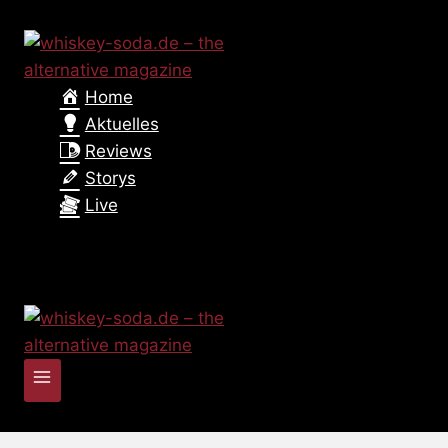
Zum
Inhalt
springen
Home
Aktuelles
Reviews
Storys
Live