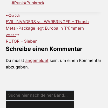
Schlagworte:
#
Punk
#
Punkrock
Beitragsnavigation
Zurück
EVIL INVADERS vs. WARBRINGER – Thrash
Metal-Package legt Europa in Trümmern
Weiter
ROTOR – Sieben
Schreibe einen Kommentar
Du musst
angemeldet
sein, um einen Kommentar
abzugeben.