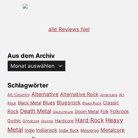
alle Reviews hier
Aus dem Archiv
Aus
dem
Archiv
Schlagwörter
Alternative
Alternative Rock
Alt-Country
Art
Americana
Bluesrock
Blues
Classic
Black Metal
Rock
Blues Rock
Death Metal
Rock
Doom Metal
Folk
Folkrock
Deutschpunk
Heavy
Hard Rock
Gothic
Hardcore
Grindcore
Grunge
Metal
Metalcore
Indierock
Indie
Indie Rock
Meloprog