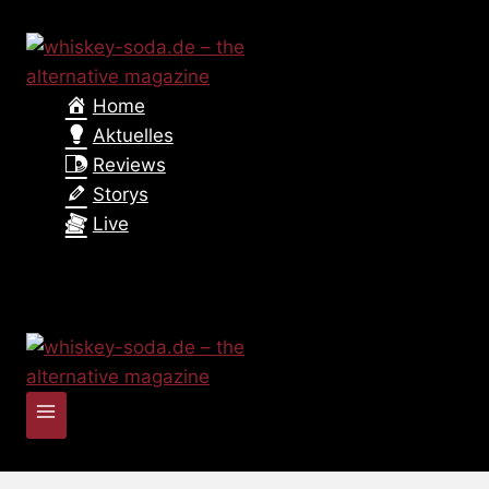
Zum
Inhalt
springen
Home
Aktuelles
Reviews
Storys
Live