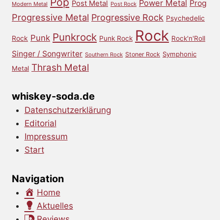
Pop
Power Metal
Prog
Post Metal
Modern Metal
Post Rock
Progressive Metal
Progressive Rock
Psychedelic
Rock
Punkrock
Punk
Rock
Punk Rock
Rock'n'Roll
Singer / Songwriter
Symphonic
Stoner Rock
Southern Rock
Thrash Metal
Metal
whiskey-soda.de
Datenschutzerklärung
Editorial
Impressum
Start
Navigation
Home
Aktuelles
Reviews