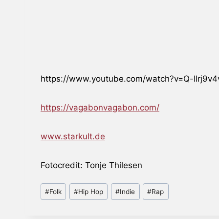
https://www.youtube.com/watch?v=Q-llrj9v4
https://vagabonvagabon.com/
www.starkult.de
Fotocredit: Tonje Thilesen
Schlagworte:
#
Folk
#
Hip Hop
#
Indie
#
Rap