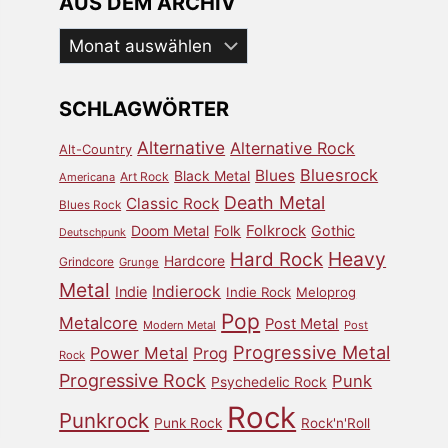
AUS DEM ARCHIV
Aus
dem
Archiv
SCHLAGWÖRTER
Alternative
Alternative Rock
Alt-Country
Bluesrock
Blues
Black Metal
Art Rock
Americana
Death Metal
Classic Rock
Blues Rock
Doom Metal
Folk
Folkrock
Gothic
Deutschpunk
Heavy
Hard Rock
Hardcore
Grindcore
Grunge
Metal
Indierock
Indie
Indie Rock
Meloprog
Pop
Metalcore
Post Metal
Modern Metal
Post
Progressive Metal
Power Metal
Prog
Rock
Progressive Rock
Punk
Psychedelic Rock
Rock
Punkrock
Punk Rock
Rock'n'Roll