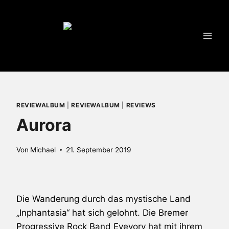
Zum
Inhalt
springen
REVIEWALBUM
|
REVIEWALBUM
|
REVIEWS
Aurora
Von
Michael
21. September 2019
Die Wanderung durch das mystische Land
„Inphantasia“ hat sich gelohnt. Die Bremer
Progressive Rock Band Eyevory hat mit ihrem