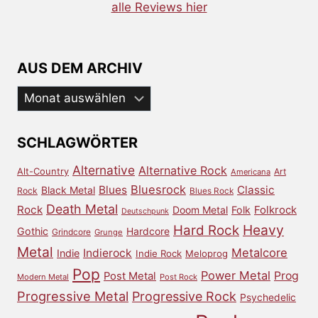
alle Reviews hier
AUS DEM ARCHIV
Aus
dem
Archiv
SCHLAGWÖRTER
Alternative
Alternative Rock
Alt-Country
Art
Americana
Bluesrock
Blues
Classic
Black Metal
Rock
Blues Rock
Death Metal
Rock
Doom Metal
Folk
Folkrock
Deutschpunk
Heavy
Hard Rock
Gothic
Hardcore
Grindcore
Grunge
Metal
Metalcore
Indierock
Indie
Indie Rock
Meloprog
Pop
Power Metal
Prog
Post Metal
Modern Metal
Post Rock
Progressive Metal
Progressive Rock
Psychedelic