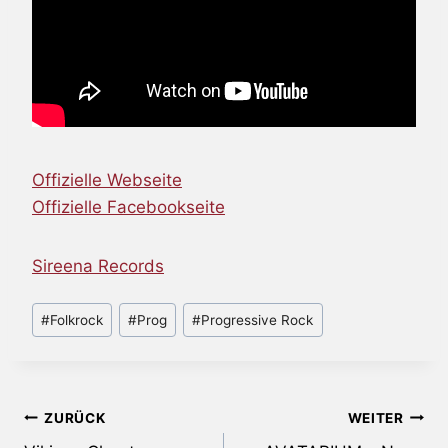
Offizielle Webseite
Offizielle Facebookseite
Sireena Records
Schlagworte:
#
Folkrock
#
Prog
#
Progressive Rock
Beitragsnavigation
ZURÜCK
WEITER