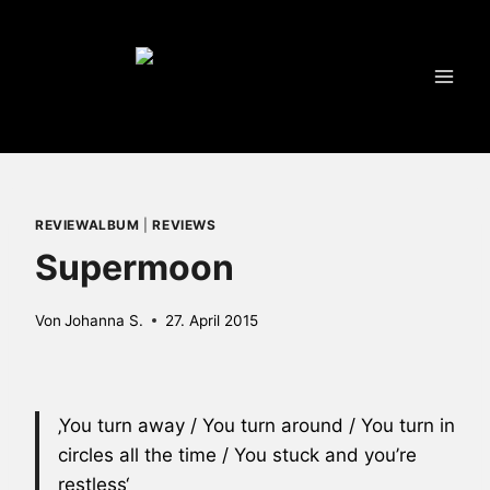
Zum
Inhalt
springen
REVIEWALBUM
|
REVIEWS
Supermoon
Von
Johanna S.
27. April 2015
‚You turn away / You turn around / You turn in
circles all the time / You stuck and you’re
restless‘