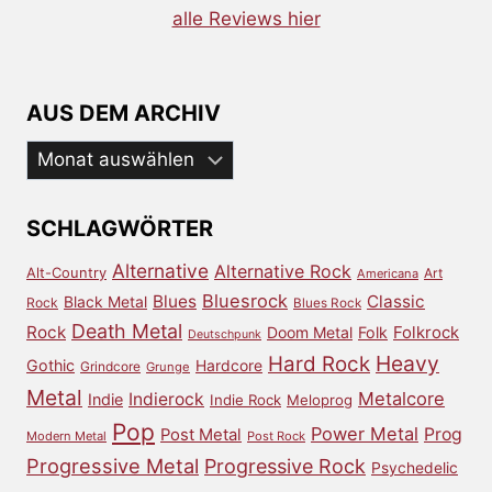
alle Reviews hier
AUS DEM ARCHIV
Aus
dem
Archiv
SCHLAGWÖRTER
Alternative
Alternative Rock
Alt-Country
Art
Americana
Bluesrock
Blues
Classic
Black Metal
Rock
Blues Rock
Death Metal
Rock
Doom Metal
Folk
Folkrock
Deutschpunk
Heavy
Hard Rock
Gothic
Hardcore
Grindcore
Grunge
Metal
Metalcore
Indierock
Indie
Indie Rock
Meloprog
Pop
Power Metal
Prog
Post Metal
Modern Metal
Post Rock
Progressive Metal
Progressive Rock
Psychedelic