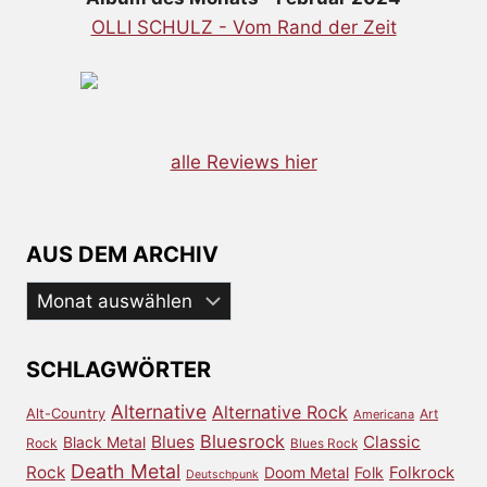
OLLI SCHULZ - Vom Rand der Zeit
alle Reviews hier
AUS DEM ARCHIV
Aus
dem
Archiv
SCHLAGWÖRTER
Alternative
Alternative Rock
Alt-Country
Art
Americana
Bluesrock
Blues
Classic
Black Metal
Rock
Blues Rock
Death Metal
Rock
Doom Metal
Folk
Folkrock
Deutschpunk