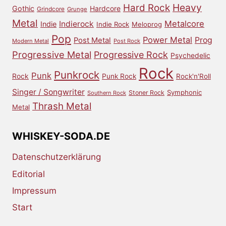
Heavy
Hard Rock
Gothic
Hardcore
Grindcore
Grunge
Metal
Metalcore
Indierock
Indie
Indie Rock
Meloprog
Pop
Power Metal
Prog
Post Metal
Modern Metal
Post Rock
Progressive Metal
Progressive Rock
Psychedelic
Rock
Punkrock
Punk
Rock
Punk Rock
Rock'n'Roll
Singer / Songwriter
Symphonic
Stoner Rock
Southern Rock
Thrash Metal
Metal
WHISKEY-SODA.DE
Datenschutzerklärung
Editorial
Impressum
Start