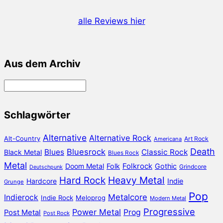
alle Reviews hier
Aus dem Archiv
Aus
dem
Archiv
Schlagwörter
Alternative
Alternative Rock
Alt-Country
Art Rock
Americana
Death
Bluesrock
Blues
Classic Rock
Black Metal
Blues Rock
Metal
Doom Metal
Folk
Folkrock
Gothic
Grindcore
Deutschpunk
Heavy Metal
Hard Rock
Hardcore
Indie
Grunge
Pop
Metalcore
Indierock
Indie Rock
Meloprog
Modern Metal
Progressive
Power Metal
Prog
Post Metal
Post Rock