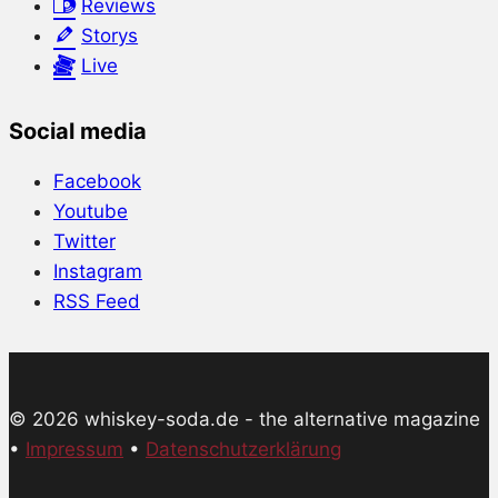
Reviews
Storys
Live
Social media
Facebook
Youtube
Twitter
Instagram
RSS Feed
© 2026 whiskey-soda.de - the alternative magazine
•
Impressum
•
Datenschutzerklärung