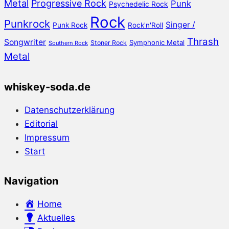
Metal
Progressive Rock
Punk
Psychedelic Rock
Rock
Punkrock
Singer /
Punk Rock
Rock'n'Roll
Thrash
Songwriter
Symphonic Metal
Stoner Rock
Southern Rock
Metal
whiskey-soda.de
Datenschutzerklärung
Editorial
Impressum
Start
Navigation
Home
Aktuelles