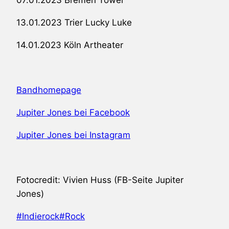
07.01.2023 Bremen Tower
13.01.2023 Trier Lucky Luke
14.01.2023 Köln Artheater
Bandhomepage
Jupiter Jones bei Facebook
Jupiter Jones bei Instagram
Fotocredit: Vivien Huss (FB-Seite Jupiter
Jones)
Schlagworte:
#
Indierock
#
Rock