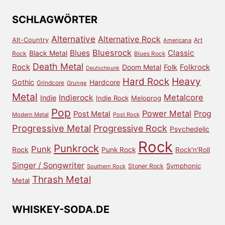
Archiv
SCHLAGWÖRTER
Alternative
Alternative Rock
Alt-Country
Art
Americana
Bluesrock
Blues
Classic
Black Metal
Rock
Blues Rock
Death Metal
Rock
Doom Metal
Folk
Folkrock
Deutschpunk
Heavy
Hard Rock
Gothic
Hardcore
Grindcore
Grunge
Metal
Metalcore
Indierock
Indie
Indie Rock
Meloprog
Pop
Power Metal
Prog
Post Metal
Modern Metal
Post Rock
Progressive Metal
Progressive Rock
Psychedelic
Rock
Punkrock
Punk
Rock
Punk Rock
Rock'n'Roll
Singer / Songwriter
Symphonic
Stoner Rock
Southern Rock
Thrash Metal
Metal
WHISKEY-SODA.DE