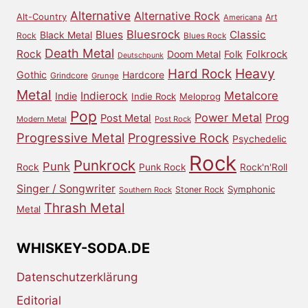
Alternative
Alternative Rock
Alt-Country
Art
Americana
Bluesrock
Blues
Classic
Black Metal
Rock
Blues Rock
Death Metal
Rock
Doom Metal
Folk
Folkrock
Deutschpunk
Heavy
Hard Rock
Gothic
Hardcore
Grindcore
Grunge
Metal
Metalcore
Indierock
Indie
Indie Rock
Meloprog
Pop
Power Metal
Prog
Post Metal
Modern Metal
Post Rock
Progressive Metal
Progressive Rock
Psychedelic
Rock
Punkrock
Punk
Rock
Punk Rock
Rock'n'Roll
Singer / Songwriter
Symphonic
Stoner Rock
Southern Rock
Thrash Metal
Metal
WHISKEY-SODA.DE
Datenschutzerklärung
Editorial