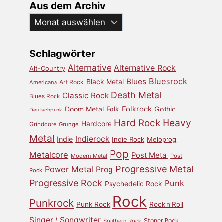
Aus dem Archiv
Aus
dem
Archiv
Schlagwörter
Alternative
Alternative Rock
Alt-Country
Bluesrock
Blues
Black Metal
Art Rock
Americana
Death Metal
Classic Rock
Blues Rock
Doom Metal
Folk
Folkrock
Gothic
Deutschpunk
Heavy
Hard Rock
Hardcore
Grindcore
Grunge
Metal
Indierock
Indie
Indie Rock
Meloprog
Pop
Metalcore
Post Metal
Modern Metal
Post
Progressive Metal
Power Metal
Prog
Rock
Progressive Rock
Punk
Psychedelic Rock
Rock
Punkrock
Punk Rock
Rock'n'Roll
Singer / Songwriter
Stoner Rock
Southern Rock