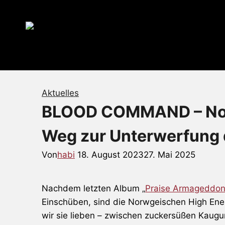
Zum
Inhalt
springen
Aktuelles
BLOOD COMMAND – Nor
Weg zur Unterwerfung de
Von
habi
18. August 2023
27. Mai 2025
Nachdem letzten Album „
Praise Armageddon
Einschüben, sind die Norwgeischen High En
wir sie lieben – zwischen zuckersüßen Kaug