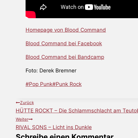
Homepage von Blood Command
Blood Command bei Facebook
Blood Command bei Bandcamp
Foto: Derek Bremner
Schlagworte:
#
Pop Punk
#
Punk Rock
Beitragsnavigation
Zurück
HÜTTE ROCKT – Die Schlammschlacht am Teuto
Weiter
RIVAL SONS – Licht ins Dunkle
Schreibe einen Kommentar