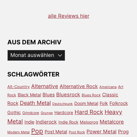
alle Reviews hier
AUS DEM ARCHIV
Aus
dem
Archiv
SCHLAGWÖRTER
Alternative
Alternative Rock
Alt-Country
Art
Americana
Bluesrock
Blues
Classic
Black Metal
Rock
Blues Rock
Death Metal
Rock
Doom Metal
Folk
Folkrock
Deutschpunk
Heavy
Hard Rock
Gothic
Hardcore
Grindcore
Grunge
Metal
Metalcore
Indierock
Indie
Indie Rock
Meloprog
Pop
Power Metal
Prog
Post Metal
Modern Metal
Post Rock