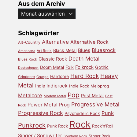
Aus dem Archiv
Aus
dem
Archiv
Schlagwörter
Alternative
Alternative Rock
Alt-Country
Bluesrock
Blues
Black Metal
Art Rock
Americana
Death Metal
Classic Rock
Blues Rock
Doom Metal
Folk
Folkrock
Gothic
Deutschpunk
Heavy
Hard Rock
Hardcore
Grindcore
Grunge
Metal
Indierock
Indie
Indie Rock
Meloprog
Pop
Metalcore
Post Metal
Modern Metal
Post
Progressive Metal
Power Metal
Prog
Rock
Progressive Rock
Punk
Psychedelic Rock
Rock
Punkrock
Punk Rock
Rock'n'Roll
Singer / Songwriter
Stoner Rock
Southern Rock