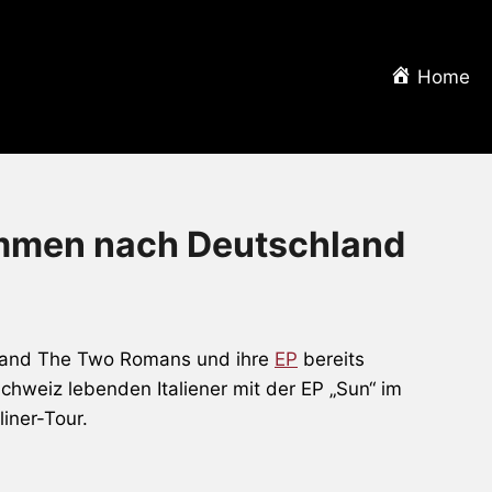
Home
men nach Deutschland
Band
The Two Romans
und ihre
EP
bereits
Schweiz lebenden Italiener mit der EP „Sun“ im
iner-Tour.