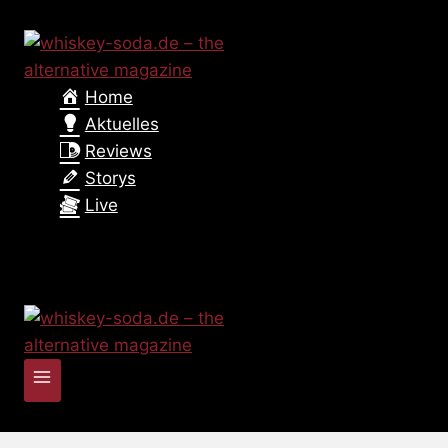
Zum
Inhalt
springen
Home
Aktuelles
Reviews
Storys
Live