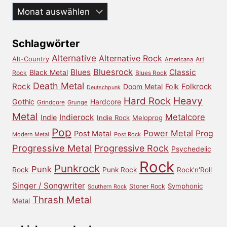
Aus
dem
Archiv
Schlagwörter
Alternative
Alternative Rock
Alt-Country
Art
Americana
Bluesrock
Blues
Classic
Black Metal
Rock
Blues Rock
Death Metal
Rock
Doom Metal
Folk
Folkrock
Deutschpunk
Heavy
Hard Rock
Gothic
Hardcore
Grindcore
Grunge
Metal
Metalcore
Indierock
Indie
Indie Rock
Meloprog
Pop
Power Metal
Prog
Post Metal
Modern Metal
Post Rock
Progressive Metal
Progressive Rock
Psychedelic
Rock
Punkrock
Punk
Rock
Punk Rock
Rock'n'Roll
Singer / Songwriter
Symphonic
Stoner Rock
Southern Rock
Thrash Metal
Metal