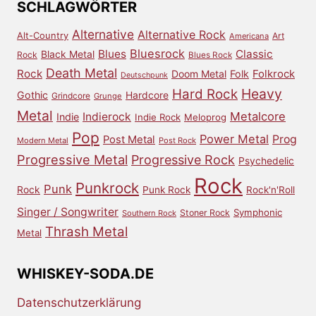
SCHLAGWÖRTER
Alternative
Alternative Rock
Alt-Country
Art
Americana
Bluesrock
Blues
Classic
Black Metal
Rock
Blues Rock
Death Metal
Rock
Doom Metal
Folk
Folkrock
Deutschpunk
Heavy
Hard Rock
Gothic
Hardcore
Grindcore
Grunge
Metal
Metalcore
Indierock
Indie
Indie Rock
Meloprog
Pop
Power Metal
Prog
Post Metal
Modern Metal
Post Rock
Progressive Metal
Progressive Rock
Psychedelic
Rock
Punkrock
Punk
Rock
Punk Rock
Rock'n'Roll
Singer / Songwriter
Symphonic
Stoner Rock
Southern Rock
Thrash Metal
Metal
WHISKEY-SODA.DE
Datenschutzerklärung