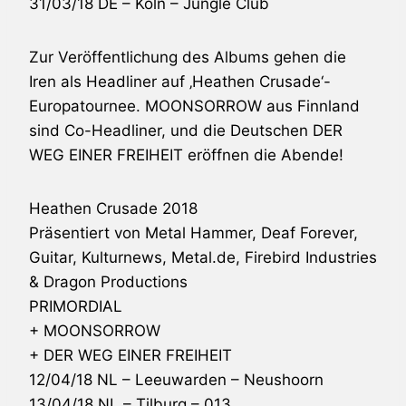
31/03/18 DE – Köln – Jungle Club
Zur Veröffentlichung des Albums gehen die
Iren als Headliner auf ‚Heathen Crusade‘-
Europatournee.
MOONSORROW
aus Finnland
sind Co-Headliner, und die Deutschen
DER
WEG EINER FREIHEIT
eröffnen die Abende!
Heathen Crusade 2018
Präsentiert von Metal Hammer, Deaf Forever,
Guitar, Kulturnews, Metal.de, Firebird Industries
& Dragon Productions
PRIMORDIAL
+
MOONSORROW
+
DER WEG EINER FREIHEIT
12/04/18 NL – Leeuwarden – Neushoorn
13/04/18 NL – Tilburg – 013