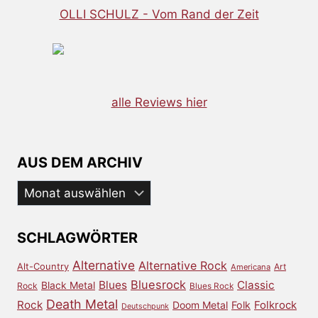
OLLI SCHULZ - Vom Rand der Zeit
alle Reviews hier
AUS DEM ARCHIV
Aus
dem
Archiv
SCHLAGWÖRTER
Alternative
Alternative Rock
Alt-Country
Art
Americana
Bluesrock
Blues
Classic
Black Metal
Rock
Blues Rock
Death Metal
Rock
Doom Metal
Folk
Folkrock
Deutschpunk