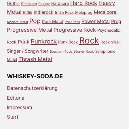
Heavy
Hard Rock
Gothic
Hardcore
Grindcore
Grunge
Metal
Metalcore
Indierock
Indie
Indie Rock
Meloprog
Pop
Power Metal
Prog
Post Metal
Modern Metal
Post Rock
Progressive Metal
Progressive Rock
Psychedelic
Rock
Punkrock
Punk
Rock
Punk Rock
Rock'n'Roll
Singer / Songwriter
Symphonic
Stoner Rock
Southern Rock
Thrash Metal
Metal
WHISKEY-SODA.DE
Datenschutzerklärung
Editorial
Impressum
Start