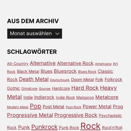
AUS DEM ARCHIV
Aus
dem
Archiv
SCHLAGWÖRTER
Alternative
Alternative Rock
Alt-Country
Art
Americana
Bluesrock
Blues
Classic
Black Metal
Rock
Blues Rock
Death Metal
Rock
Doom Metal
Folk
Folkrock
Deutschpunk
Heavy
Hard Rock
Gothic
Hardcore
Grindcore
Grunge
Metal
Metalcore
Indierock
Indie
Indie Rock
Meloprog
Pop
Power Metal
Prog
Post Metal
Modern Metal
Post Rock
Progressive Metal
Progressive Rock
Psychedelic
Rock
Punkrock
Punk
Rock
Punk Rock
Rock'n'Roll