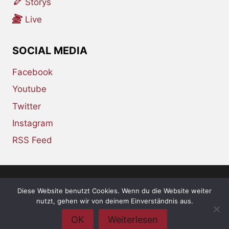
Storys
Live
SOCIAL MEDIA
Facebook
Youtube
Twitter
Instagram
RSS Feed
Diese Website benutzt Cookies. Wenn du die Website weiter
© 2026 whiskey-soda.de - the alternative
nutzt, gehen wir von deinem Einverständnis aus.
magazine •
Impressum
•
Datenschutzerklärung
OK
Weiterlesen