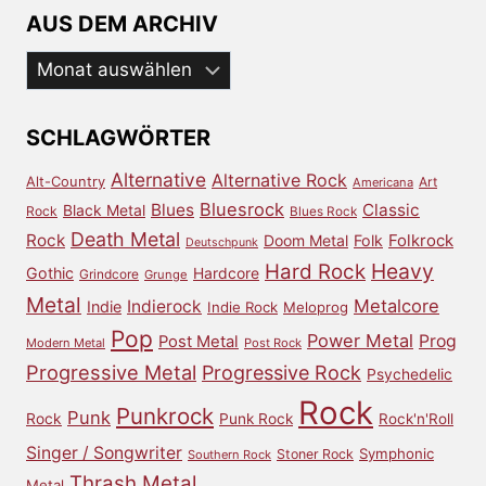
AUS DEM ARCHIV
Aus
dem
Archiv
SCHLAGWÖRTER
Alternative
Alternative Rock
Alt-Country
Art
Americana
Bluesrock
Blues
Classic
Black Metal
Rock
Blues Rock
Death Metal
Rock
Doom Metal
Folk
Folkrock
Deutschpunk
Heavy
Hard Rock
Gothic
Hardcore
Grindcore
Grunge
Metal
Metalcore
Indierock
Indie
Indie Rock
Meloprog
Pop
Power Metal
Prog
Post Metal
Modern Metal
Post Rock
Progressive Metal
Progressive Rock
Psychedelic
Rock
Punkrock
Punk
Rock
Punk Rock
Rock'n'Roll
Singer / Songwriter
Symphonic
Stoner Rock
Southern Rock
Thrash Metal
Metal