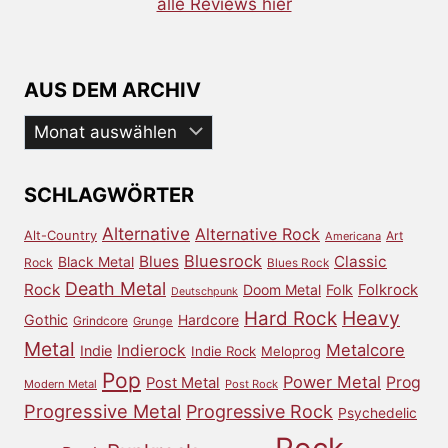
alle Reviews hier
AUS DEM ARCHIV
Aus
dem
Archiv
SCHLAGWÖRTER
Alternative
Alternative Rock
Alt-Country
Art
Americana
Bluesrock
Blues
Classic
Black Metal
Rock
Blues Rock
Death Metal
Rock
Doom Metal
Folk
Folkrock
Deutschpunk
Heavy
Hard Rock
Gothic
Hardcore
Grindcore
Grunge
Metal
Metalcore
Indierock
Indie
Indie Rock
Meloprog
Pop
Power Metal
Prog
Post Metal
Modern Metal
Post Rock
Progressive Metal
Progressive Rock
Psychedelic