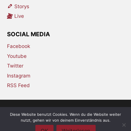
Storys
Live
SOCIAL MEDIA
Facebook
Youtube
Twitter
Instagram
RSS Feed
Diese Website benutzt Cookies. Wenn du die Website weiter
© 2026 whiskey-soda.de - the alternative
nutzt, gehen wir von deinem Einverständnis aus.
magazine •
Impressum
•
Datenschutzerklärung
OK
Weiterlesen