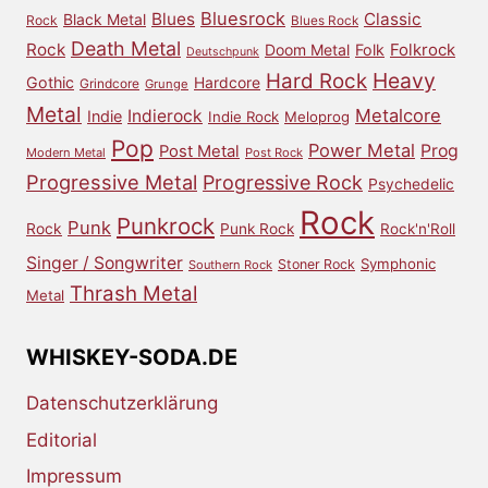
Bluesrock
Blues
Classic
Black Metal
Rock
Blues Rock
Death Metal
Rock
Doom Metal
Folk
Folkrock
Deutschpunk
Heavy
Hard Rock
Gothic
Hardcore
Grindcore
Grunge
Metal
Metalcore
Indierock
Indie
Indie Rock
Meloprog
Pop
Power Metal
Prog
Post Metal
Modern Metal
Post Rock
Progressive Metal
Progressive Rock
Psychedelic
Rock
Punkrock
Punk
Rock
Punk Rock
Rock'n'Roll
Singer / Songwriter
Symphonic
Stoner Rock
Southern Rock
Thrash Metal
Metal
WHISKEY-SODA.DE
Datenschutzerklärung
Editorial
Impressum