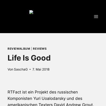
Zum
Inhalt
springen
REVIEWALBUM
|
REVIEWS
Life Is Good
Von
SaschaG
7. Mai 2018
RTFact
ist ein Projekt des russischen
Komponisten Yuri Uoalodarsky und des
amerikanischen Texters David Andrew Grout.