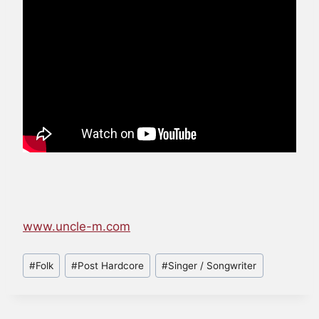
www.uncle-m.com
Schlagworte:
#
Folk
#
Post Hardcore
#
Singer / Songwriter