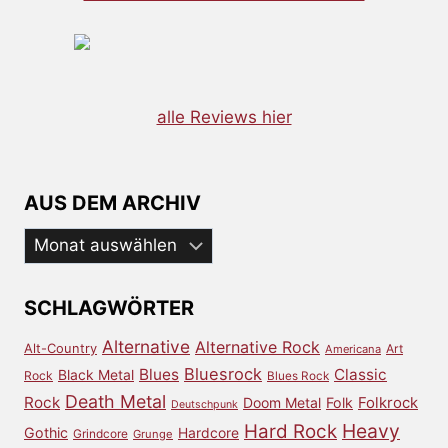
alle Reviews hier
AUS DEM ARCHIV
Aus
dem
Archiv
SCHLAGWÖRTER
Alternative
Alternative Rock
Alt-Country
Art
Americana
Bluesrock
Blues
Classic
Black Metal
Rock
Blues Rock
Death Metal
Rock
Doom Metal
Folk
Folkrock
Deutschpunk
Heavy
Hard Rock
Gothic
Hardcore
Grindcore
Grunge