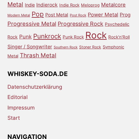
Metal
Metalcore
Indierock
Indie
Indie Rock
Meloprog
Pop
Power Metal
Prog
Post Metal
Modern Metal
Post Rock
Progressive Metal
Progressive Rock
Psychedelic
Rock
Punkrock
Punk
Rock
Punk Rock
Rock'n'Roll
Singer / Songwriter
Symphonic
Stoner Rock
Southern Rock
Thrash Metal
Metal
WHISKEY-SODA.DE
Datenschutzerklärung
Editorial
Impressum
Start
NAVIGATION