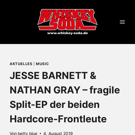
Zum
Inhalt
springen
AKTUELLES
|
MUSIC
JESSE BARNETT &
NATHAN GRAY – fragile
Split-EP der beiden
Hardcore-Frontleute
Von
betty blue
4. August 2019