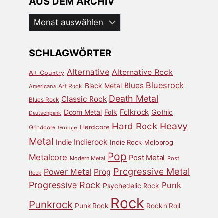
AUS DEM ARCHIV
Aus
dem
Archiv
SCHLAGWÖRTER
Alternative
Alternative Rock
Alt-Country
Bluesrock
Blues
Black Metal
Art Rock
Americana
Death Metal
Classic Rock
Blues Rock
Doom Metal
Folk
Folkrock
Gothic
Deutschpunk
Heavy
Hard Rock
Hardcore
Grindcore
Grunge
Metal
Indierock
Indie
Indie Rock
Meloprog
Pop
Metalcore
Post Metal
Modern Metal
Post
Progressive Metal
Power Metal
Prog
Rock
Progressive Rock
Punk
Psychedelic Rock
Rock
Punkrock
Punk Rock
Rock'n'Roll