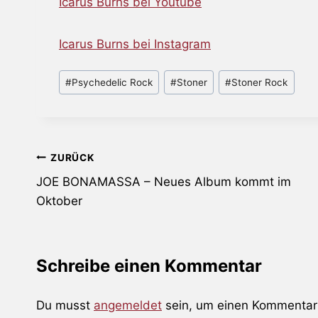
Icarus Burns bei Youtube
Icarus Burns bei Instagram
Schlagworte:
#
Psychedelic Rock
#
Stoner
#
Stoner Rock
Beitragsnavigation
ZURÜCK
JOE BONAMASSA – Neues Album kommt im
Oktober
Schreibe einen Kommentar
Du musst
angemeldet
sein, um einen Kommentar