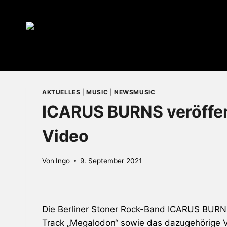
Zum
Inhalt
springen
AKTUELLES
|
MUSIC
|
NEWSMUSIC
ICARUS BURNS veröffen
Video
Von
Ingo
9. September 2021
Die Berliner Stoner Rock-Band ICARUS BUR
Track „Megalodon“ sowie das dazugehörige 